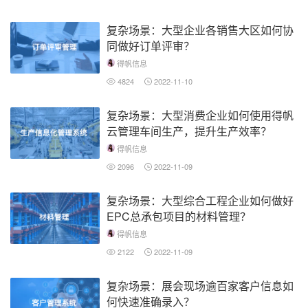
复杂场景：大型企业各销售大区如何协
同做好订单评审？
得帆信息
4824
2022-11-10
复杂场景：大型消费企业如何使用得帆
云管理车间生产，提升生产效率？
得帆信息
2096
2022-11-09
复杂场景：大型综合工程企业如何做好
EPC总承包项目的材料管理？
得帆信息
2122
2022-11-09
复杂场景：展会现场逾百家客户信息如
何快速准确录入？