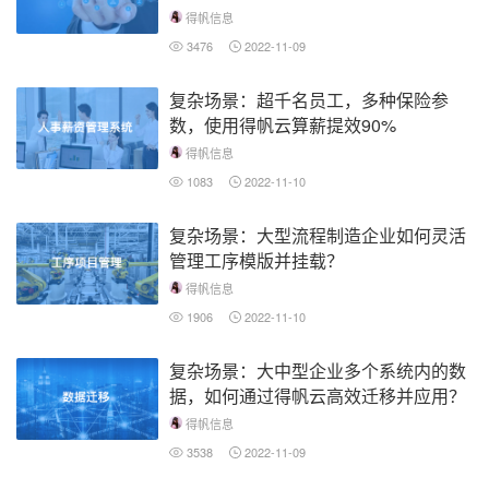
得帆信息
3476
2022-11-09
复杂场景：超千名员工，多种保险参
数，使用得帆云算薪提效90%
得帆信息
1083
2022-11-10
复杂场景：大型流程制造企业如何灵活
管理工序模版并挂载？
得帆信息
1906
2022-11-10
复杂场景：大中型企业多个系统内的数
据，如何通过得帆云高效迁移并应用？
得帆信息
3538
2022-11-09