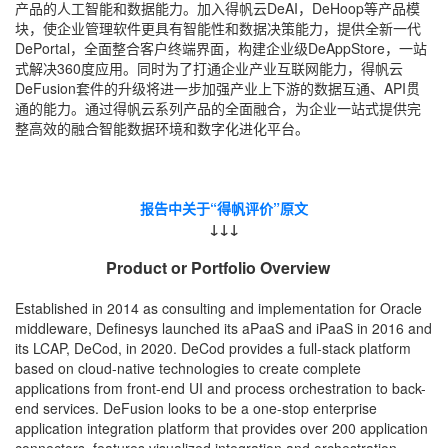
产品的人工智能和数据能力。加入得帆云DeAI，DeHoop等产品模
块，使企业管理软件更具有智能性和数据决策能力，提供全新一代
DePortal，全面整合客户终端界面，构建企业级DeAppStore，一站
式解决360度应用。同时为了打通企业产业互联网能力，得帆云
DeFusion套件的升级将进一步加强产业上下游的数据互通、API贯
通的能力。通过得帆云系列产品的全面融合，为企业一站式提供完
整高效的融合智能数据环境和数字化进化平台。
报告中关于“得帆评价”原文
↓↓↓
Product or Portfolio Overview
Established in 2014 as consulting and implementation for Oracle
middleware, Definesys launched its aPaaS and iPaaS in 2016 and
its LCAP, DeCod, in 2020. DeCod provides a full-stack platform
based on cloud-native technologies to create complete
applications from front-end UI and process orchestration to back-
end services. DeFusion looks to be a one-stop enterprise
application integration platform that provides over 200 application