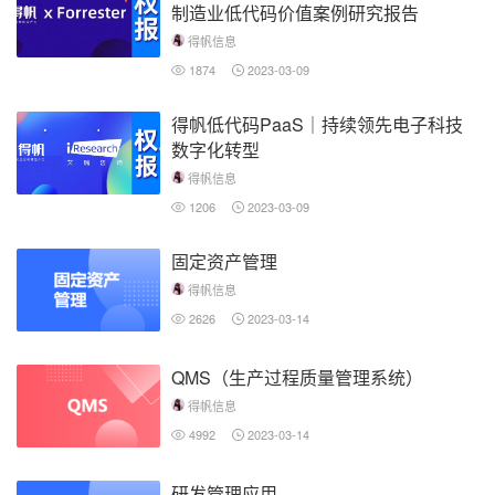
制造业低代码价值案例研究报告
得帆信息
1874
2023-03-09
得帆低代码PaaS｜持续领先电子科技
数字化转型
得帆信息
1206
2023-03-09
固定资产管理
得帆信息
2626
2023-03-14
QMS（生产过程质量管理系统）
得帆信息
4992
2023-03-14
研发管理应用