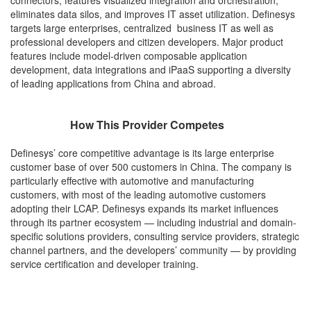
connectors, features visualized integration and orchestration,
eliminates data silos, and improves IT asset utilization. Definesys
targets large enterprises, centralized business IT as well as
professional developers and citizen developers. Major product
features include model-driven composable application
development, data integrations and iPaaS supporting a diversity
of leading applications from China and abroad.
How This Provider Competes
Definesys’ core competitive advantage is its large enterprise
customer base of over 500 customers in China. The company is
particularly effective with automotive and manufacturing
customers, with most of the leading automotive customers
adopting their LCAP. Definesys expands its market influences
through its partner ecosystem — including industrial and domain-
specific solutions providers, consulting service providers, strategic
channel partners, and the developers’ community — by providing
service certification and developer training.