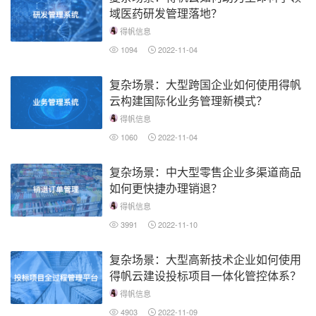
域医药研发管理落地？
得帆信息
1094
2022-11-04
复杂场景：大型跨国企业如何使用得帆
云构建国际化业务管理新模式？
得帆信息
1060
2022-11-04
复杂场景：中大型零售企业多渠道商品
如何更快捷办理销退？
得帆信息
3991
2022-11-10
复杂场景：大型高新技术企业如何使用
得帆云建设投标项目一体化管控体系？
得帆信息
4903
2022-11-09