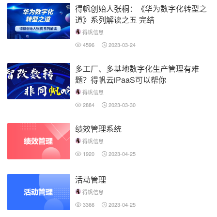
得帆创始人张桐：《华为数字化转型之
道》系列解读之五 完结
得帆信息
4596
2023-03-24
多工厂、多基地数字化生产管理有难
题？得帆云iPaaS可以帮你
得帆信息
2884
2023-03-30
绩效管理系统
得帆信息
1920
2023-04-25
活动管理
得帆信息
3366
2023-04-25