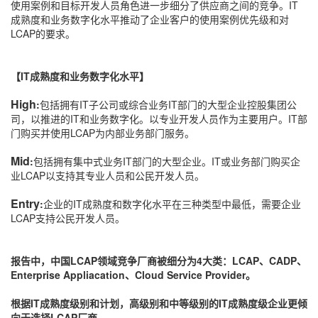
使用案例和目标开发人员角色进一步细分了供应商之间的竞争。IT
成熟度和业务数字化水平推动了企业客户的使用案例优先级和对
LCAP的要求。
【IT成熟度和业务数字化水平】
High
:
包括拥有IT子公司或综合业务IT部门的大型企业控股集团公
司，以推进的IT和业务数字化。以专业开发人员作为主要用户。IT部
门购买并使用LCAP为内部业务部门服务。
Mid
:
包括拥有集中式业务IT部门的大型企业。IT或业务部门购买企
业LCAP以支持其专业人员和公民开发人员。
Entry
:
企业的IT成熟度和数字化水平在三种类型中最低，需要企业
LCAP支持公民开发人员。
报告中，中国LCAP领域竞争厂商被细分为4大类：LCAP、CADP、
Enterprise Appliacation、Cloud Service Provider。
根据IT成熟度级别和计划，高级别和中等级别的IT成熟度级企业更倾
向于选择LCAP厂商。