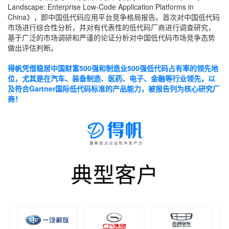
Landscape: Enterprise Low-Code Application Platforms in
China》，即中国低代码应用平台竞争格局报告。首次对中国低代码
市场进行综合性分析，并对有代表性的低代码厂商进行调查研究，
基于广泛的市场调研和严谨的论证分析对中国低代码市场竞争态势
做出评估判断。
得帆凭借稳居中国财富500强和制造业500强低代码占有率的领先地
位，尤其是在汽车、装备制造、医药、电子、金融等行业领先，以
及符合Gartner国际低代码标准的产品能力，被报告列为核心研究厂
商！