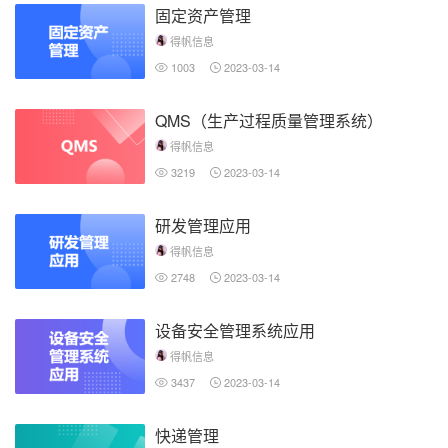
固定资产管理
得帆信息
1003
2023-03-14
QMS（生产过程质量管理系统）
得帆信息
3219
2023-03-14
研发管理应用
得帆信息
2748
2023-03-14
设备安全管理系统应用
得帆信息
3437
2023-03-14
快递管理