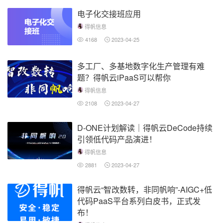
电子化交接班应用
得帆信息
4168
2023-04-25
多工厂、多基地数字化生产管理有难
题？得帆云iPaaS可以帮你
得帆信息
2108
2023-04-27
D-ONE计划解读｜得帆云DeCode持续
引领低代码产品演进！
得帆信息
2881
2023-04-27
得帆云“智改数转，非同帆响”-AIGC+低
代码PaaS平台系列白皮书，正式发
布！