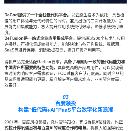
DeCod提供了一个全栈低代码平台。
以云原生技术为依托，具备极
佳的用户体验与无代码特性的同时，兼具出色的二次开发能力、扩
展能力和集成能力，极大提升应用系统交付效率，降低系统交付难
度。
DeFusion是一站式企业应用集成平台。
提供超过200个技术与应用
连接器、可视化集成编排能力，能够快速与各异构系统、数据源、
SaaS等进行连接，消除数据孤岛，提升IT资产利用率。
得帆产品完全适配Gartner要求，
具备了与国际一致的低代码能力和
中国客户所需要的特色功能
，具备更高的产品易用性，可以实现最
短时间内响应客户需求验证，POC过程客户认可度高。同时产品的
复杂场景适配能力更高，精准解决客户需求难点，业务契合度高，
效果好。
03
百度领投
构建“低代码+AI”PaaS平台数字化新浪潮
2021年，百度风投领投，微村智科跟投，完成得帆A轮融资。也
正
式拉开得帆信息将与百度AI的深度合作的帷幕
。将极大加强得帆云