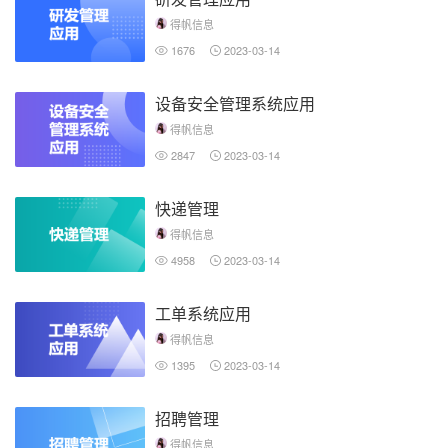
得帆信息
1676
2023-03-14
设备安全管理系统应用
得帆信息
2847
2023-03-14
快递管理
得帆信息
4958
2023-03-14
工单系统应用
得帆信息
1395
2023-03-14
招聘管理
得帆信息