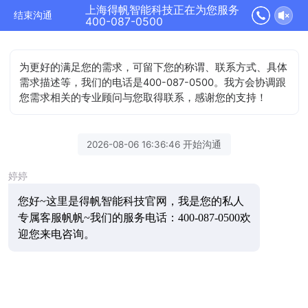
上海得帆智能科技正在为您服务
结束沟通
400-087-0500
为更好的满足您的需求，可留下您的称谓、联系方式、具体
需求描述等，我们的电话是400-087-0500。我方会协调跟
您需求相关的专业顾问与您取得联系，感谢您的支持！
2026-08-06 16:36:46 开始沟通
婷婷
您好~这里是得帆智能科技官网，我是您的私人
专属客服帆帆~我们的服务电话：400-087-0500欢
迎您来电咨询。