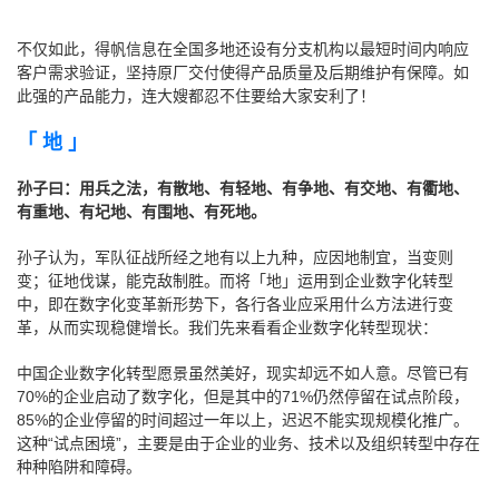
不仅如此，得帆信息在全国多地还设有分支机构以最短时间内响应
客户需求验证，坚持原厂交付使得产品质量及后期维护有保障。如
此强的产品能力，连大嫂都忍不住要给大家安利了！
「 地 」
孙子曰：用兵之法，有散地、有轻地、有争地、有交地、有衢地、
有重地、有圮地、有围地、有死地。
孙子认为，军队征战所经之地有以上九种，应因地制宜，当变则
变；征地伐谋，能克敌制胜。而将「地」运用到企业数字化转型
中，即在数字化变革新形势下，各行各业应采用什么方法进行变
革，从而实现稳健增长。我们先来看看企业数字化转型现状：
中国企业数字化转型愿景虽然美好，现实却远不如人意。尽管已有
70%的企业启动了数字化，但是其中的71%仍然停留在试点阶段，
85%的企业停留的时间超过一年以上，迟迟不能实现规模化推广。
这种“试点困境”，主要是由于企业的业务、技术以及组织转型中存在
种种陷阱和障碍。