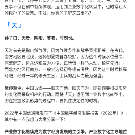
言归正传，《孙子兵法》开篇讲了五事：道、天、地、将、法，这
五事不但在剧中有所体现，运用到企业数字化转型中，也时常让人
倾佩孙子的智慧。不过，你真的了解这五事吗？
「 天 」
孙子曰：天者，阴阳、寒暑，时制也。
天时首先是指自然气候，因为气候条件和战争直接相关。在古代，
南方地区要北伐，选择初夏或暮春较好，因为这个时候水位最高、
河流解冻，运兵运粮最为方便，正所谓「兵马未动，粮草先行」。
而北方地区打南方，一般会选择初冬或者深秋，因为这个时候秋高
马肥，经过一年的修养生息，士兵的战斗力最为强盛。
延伸至今，中国古语——顺天而动、顺天而为，即强调要根据形势
的变化而采取相应的行动。而将「天」运用到企业数字化转型中，
即在把握政策形势的过程中，要抓住决定性的时机。
2022年中国信通院发布了《中国数字经济发展报告（2022年）》，
其中有一点我想与大家分享一下：
产业数字化继续成为数字经济发展的主引擎，产业数字化主导地位