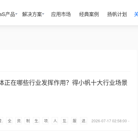
aaS产品
解决方案
应用市场
经典案例
扬帆计划
体正在哪些行业发挥作用？得小帆十大行业场景
营销数字化
全部行业
资产/设备
制造业
生产/车间
项目/任务
人事/行政
互联网/科技
服务支持
进销存/仓库
2026-07-17 02:58:00
-