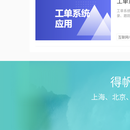
工单
工单系
录、跟
互联网
得帆
上海、北京、