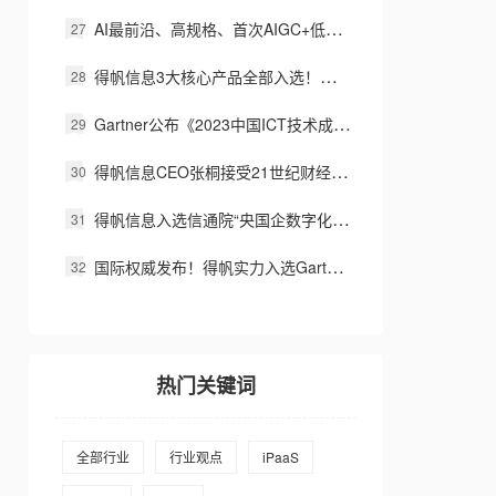
AI最前沿、高规格、首次AIGC+低代码最大规模数字化高管峰会成功举办！
得帆信息3大核心产品全部入选！中国信通院2023《高质量数字化转型产品及服务全景图》
Gartner公布《2023中国ICT技术成熟度曲线》，得帆信息入选低代码代表厂商
得帆信息CEO张桐接受21世纪财经深度专访，表示AIGC+低代码将带来生产效率的变革
得帆信息入选信通院“央国企数字化产业赋能图谱“代表厂商
国际权威发布！得帆实力入选Gartner低代码中国竞争格局报告
热门关键词
全部行业
行业观点
iPaaS