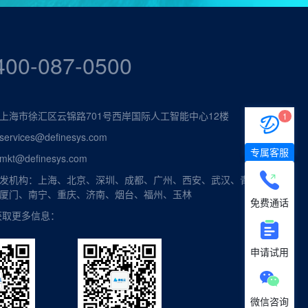
400-087-0500
上海市徐汇区云锦路701号西岸国际人工智能中心12楼
1
vices@definesys.com
专属客服
t@definesys.com
发机构：上海、北京、深圳、成都、广州、西安、武汉、青
厦门、南宁、重庆、济南、烟台、福州、玉林
免费通话
获取更多信息：
申请试用
微信咨询