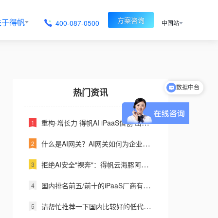
方案咨询
关于得帆
400-087-0500
中国站
数据中台
热门资讯
重构·增长力 得帆AI iPaaS信创·出海双白皮书发布会圆满举办
什么是AI网关？AI网关如何为企业私有化部署筑防
拒绝AI安全"裸奔"：得帆云海豚阿尔法-AI网关为DeepSeek筑起智能安全堡垒
国内排名前五/前十的iPaaS厂商有哪些
请帮忙推荐一下国内比较好的低代码产品