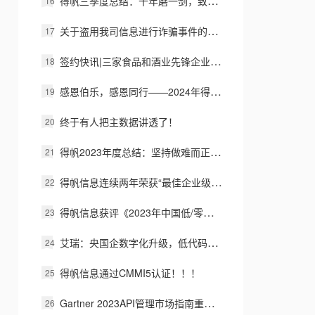
得帆三季度总结：十年磨一剑，致敬过往，拥抱未来
关于盗用我司信息进行诈骗事件的严正声明
签约快讯|三家食品和酒业先锋企业签约得帆信息
感恩伯乐，感恩同行——2024年得帆十周年庆典暨用户大会圆满举办！
终于有人把主数据讲透了！
得帆2023年度总结：坚持做难而正确的事
得帆信息连续两年荣获“最佳企业级低代码”称号
得帆信息获评《2023年中国低/零代码行业研究报告》代表厂商
艾瑞：央国企数字化升级，低代码选得帆云！
得帆信息通过CMMI5认证！！！
Gartner 2023API管理市场指南重磅发布，得帆云iPaaS标杆入榜