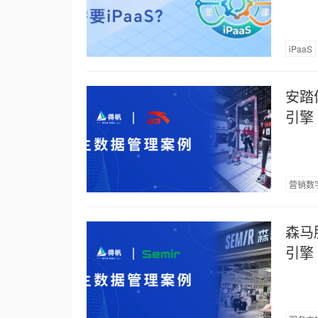
iPaaS
安踏
引擎
营销数
森马
引擎