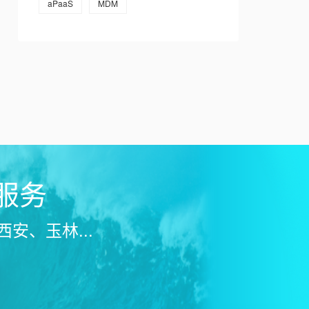
aPaaS
MDM
心服务
安、玉林...