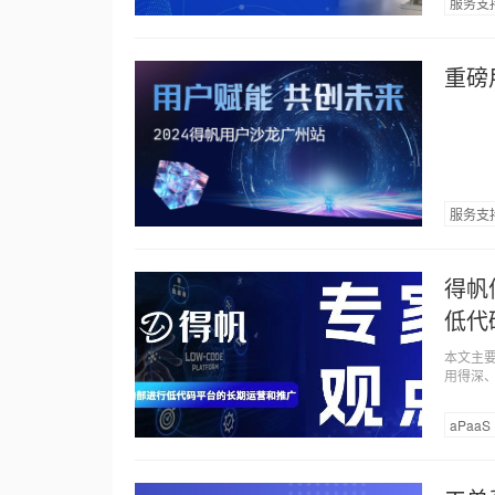
服务支
重磅
服务支
得帆
低代
本文主
用得深
aPaaS