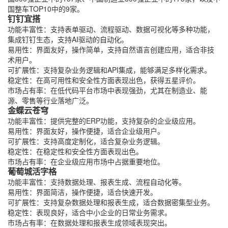
国整车TOP10中的9家。
钉钉宜搭
功能丰富性：支持表单驱动、流程驱动、数据可视化等多种功能，
集成钉钉生态，支持AI驱动的自动化。
易用性：界面友好，操作简单，支持自然语言创建应用，适合非技
术用户。
可扩展性：支持复杂业务逻辑和API集成，能够满足多样化需求。
稳定性：在高可用性和安全性方面表现出色，获得五星评价。
市场占有率：在低代码平台市场中表现强劲，尤其在制造业、能
源、零售等行业落地广泛。
金蝶云苍穹
功能丰富性：提供完整的ERP功能，支持复杂的企业级应用。
易用性：界面友好，操作便捷，适合企业级用户。
可扩展性：支持高度定制化，适合复杂业务逻辑。
稳定性：在稳定性和安全性方面表现出色。
市场占有率：在企业级应用市场中占据重要地位。
葡萄城活字格
功能丰富性：支持数据处理、报表生成、流程自动化等。
易用性：界面简洁，操作便捷，适合快速开发。
可扩展性：支持复杂数据处理和报表生成，适合数据密集型业务。
稳定性：表现良好，适合中小企业的日常业务需求。
市场占有率：在数据处理和报表生成领域表现突出。