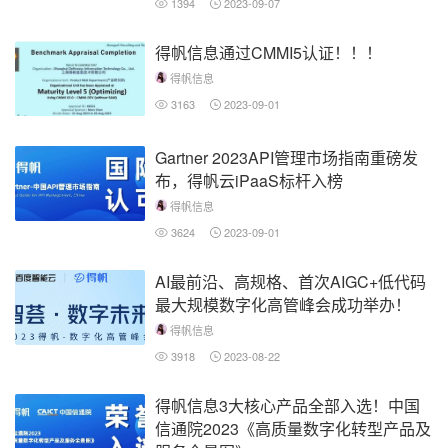
1394
2023-09-07
得帆信息通过CMMI5认证！！！
得帆信息
3163
2023-09-01
Gartner 2023API管理市场指南重磅发
布，得帆云iPaaS标杆入榜
得帆信息
3624
2023-09-01
AI最前沿、高规格、首次AIGC+低代码
最大规模数字化高管峰会成功举办！
得帆信息
3918
2023-08-22
得帆信息3大核心产品全部入选！中国
信通院2023《高质量数字化转型产品及