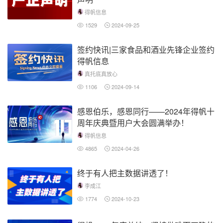
得帆信息
1529
2024-09-25
签约快讯|三家食品和酒业先锋企业签约
得帆信息
真托底真放心
1106
2024-09-14
感恩伯乐，感恩同行——2024年得帆十
周年庆典暨用户大会圆满举办！
得帆信息
4865
2024-04-26
终于有人把主数据讲透了！
李成江
1774
2024-10-23