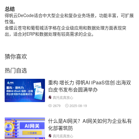
总结
得帆云DeCode适合中大型企业和复杂业务场景，功能丰富，可扩展
性强。
金蝶云苍穹和葡萄城活字格在企业级应用和数据处理方面表现突
出，适合对ERP和数据处理有较高需求的企业。
猜你喜欢
热门自选
重构·增长力 得帆AI iPaaS信创·出海双
白皮书发布会圆满举办
真托底真放心
2679
2025-08-19
什么是AI网关？AI网关如何为企业私有
化部署筑防
真托底真放心