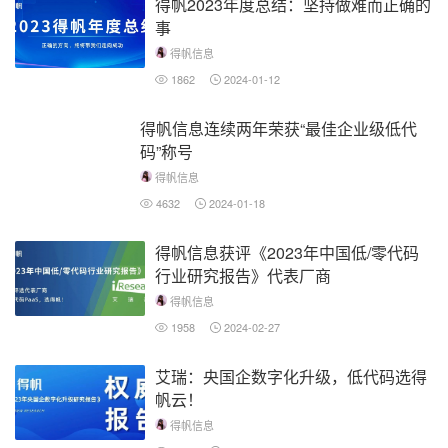
得帆2023年度总结：坚持做难而正确的
事
得帆信息
1862
2024-01-12
得帆信息连续两年荣获“最佳企业级低代
码”称号
得帆信息
4632
2024-01-18
得帆信息获评《2023年中国低/零代码
行业研究报告》代表厂商
得帆信息
1958
2024-02-27
艾瑞：央国企数字化升级，低代码选得
帆云！
得帆信息