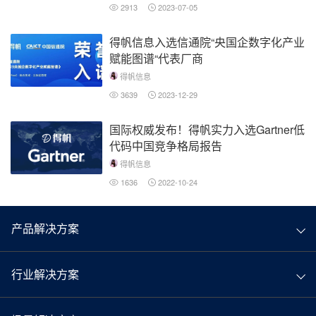
2913
2023-07-05
得帆信息入选信通院“央国企数字化产业
赋能图谱“代表厂商
得帆信息
3639
2023-12-29
国际权威发布！得帆实力入选Gartner低
代码中国竞争格局报告
得帆信息
1636
2022-10-24
产品解决方案
行业解决方案