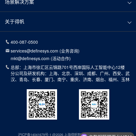
场景解决方案
关于得帆
400-087-0500
services@definesys.com (业务咨询)
mkt@definesys.com (活动合作)
总部：上海市徐汇区云锦路701号西岸国际人工智能中心12楼
分公司及研发机构：上海、北京、深圳、成都、广州、西安、武
汉、青岛、长春、厦门、南宁、重庆、济南、烟台、福州、玉林
主数据管理平台MDM
沪ICP备14041679号-1 @2026 上海得帆智能科技有限公司 版权所有