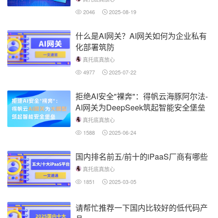
2046
2025-08-19
什么是AI网关？AI网关如何为企业私有
化部署筑防
真托底真放心
4977
2025-07-22
拒绝AI安全"裸奔"：得帆云海豚阿尔法-
AI网关为DeepSeek筑起智能安全堡垒
真托底真放心
1588
2025-06-24
国内排名前五/前十的iPaaS厂商有哪些
真托底真放心
1851
2025-03-05
请帮忙推荐一下国内比较好的低代码产