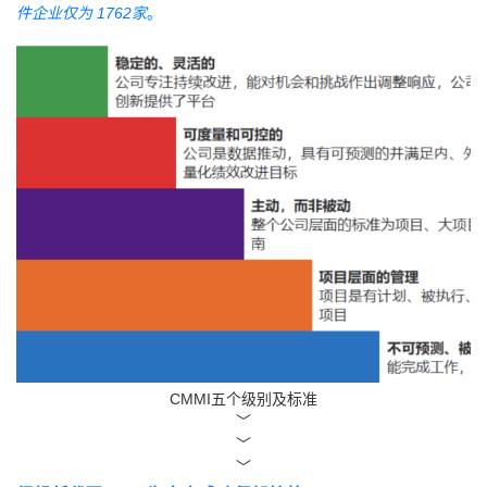
件企业仅为 1762家
。
CMMI五个级别及标准
﹀
﹀
﹀