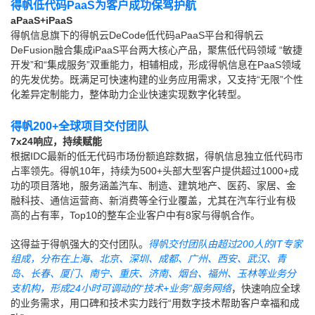
得帆低代码PaaS为客户成功保驾护航
aPaaS+iPaaS
得帆信息旗下的得帆云DeCode低代码aPaaS平台和得帆云
DeFusion融合集成iPaaS平台两大核心产品，聚焦低代码领域 “敏捷
开发”和“集成服务”双重能力，相辅相成，形成得帆信息在PaaS领域
的先发优势。既满足可快速构建的业务应用需求，又支持“无限”个性
化差异定制能力，整体助力企业快速实现数字化转型。
得帆200+全球项目交付团队
7x24响应，持续赋能
根据IDC最新的低无代码市场份额追踪数据，得帆信息独立低代码市
占率领先。得帆10年，持续为500+头部大型客户提供超过1000+成
功的项目落地，服务涵盖汽车、制造、建筑地产、医药、家居、金
融科技、通信运营商、新消费等全行业覆盖，尤其在汽车行业有极
高的占有率，Top10的整车企业客户中有8家与得帆合作。
这得益于得帆强大的交付团队。
得帆交付团队由超过200人的IT专家
组成，分布在上海、北京、深圳、成都、广州、西安、武汉、青
岛、长春、厦门、南宁、重庆、济南、烟台、福州、玉林等业务分
支机构，形成24小时可调动的“技术+业务”服务网络
，快速响应全球
的业务需求，用口碑和技术实力践行“用数字技术帮助客户幸福和成