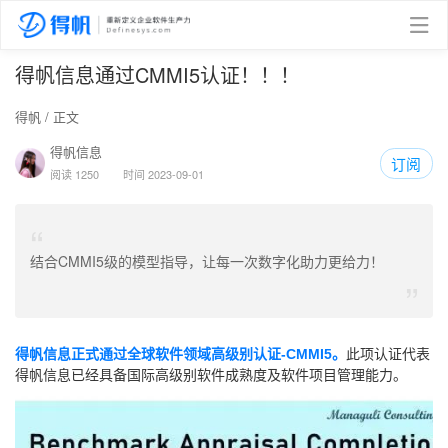
得帆信息通过CMMI5认证！！！
得帆
/ 正文
得帆信息
订阅
阅读 1250
时间 2023-09-01
“
结合CMMI5级的模型指导，让每一次数字化助力更给力！
”
得帆信息正式通过全球软件领域高级别认证-CMMI5。
此项认证代表
得帆信息已经具备国际高级别软件成熟度及软件项目管理能力。