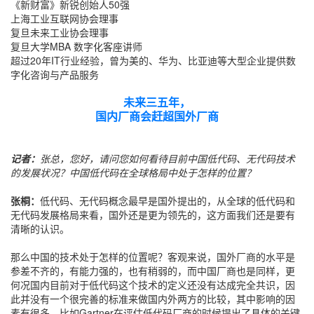
《新财富》新锐创始人50强
上海工业互联网协会理事
复旦未来工业协会理事
复旦大学MBA 数字化客座讲师
超过20年IT行业经验，曾为美的、华为、比亚迪等大型企业提供数
字化咨询与产品服务
未来三五年，
国内厂商会赶超国外厂商
记者：
张总，您好，请问您如何看待目前中国低代码、无代码技术
的发展状况？中国低代码在全球格局中处于怎样的位置？
张桐：
低代码、无代码概念最早是国外提出的，从全球的低代码和
无代码发展格局来看，国外还是更为领先的，这方面我们还是要有
清晰的认识。
那么中国的技术处于怎样的位置呢？客观来说，国外厂商的水平是
参差不齐的，有能力强的，也有稍弱的，而中国厂商也是同样，更
何况国内目前对于低代码这个技术的定义还没有达成完全共识，因
此并没有一个很完善的标准来做国内外两方的比较，其中影响的因
素有很多。比如Gartner在评估低代码厂商的时候提出了具体的关键