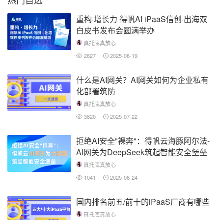
重构·增长力 得帆AI iPaaS信创·出海双
白皮书发布会圆满举办
真托底真放心
2827
2025-08-19
什么是AI网关？AI网关如何为企业私有
化部署筑防
真托底真放心
3820
2025-07-22
拒绝AI安全"裸奔"：得帆云海豚阿尔法-
AI网关为DeepSeek筑起智能安全堡垒
真托底真放心
1041
2025-06-24
国内排名前五/前十的iPaaS厂商有哪些
真托底真放心