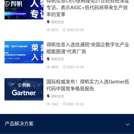
得帆信息CEO张桐接受21世纪财经深度
专访，表示AIGC+低代码将带来生产效
率的变革
得帆信息
2972
2023-07-05
得帆信息入选信通院“央国企数字化产业
赋能图谱“代表厂商
得帆信息
2855
2023-12-29
国际权威发布！得帆实力入选Gartner低
代码中国竞争格局报告
得帆信息
1042
2022-10-24
产品解决方案