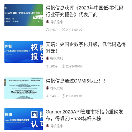
得帆信息获评《2023年中国低/零代码
行业研究报告》代表厂商
得帆信息
2430
2024-02-27
艾瑞：央国企数字化升级，低代码选得
帆云！
得帆信息
2059
2023-09-07
得帆信息通过CMMI5认证！！！
得帆信息
2436
2023-09-01
Gartner 2023API管理市场指南重磅发
布，得帆云iPaaS标杆入榜
得帆信息