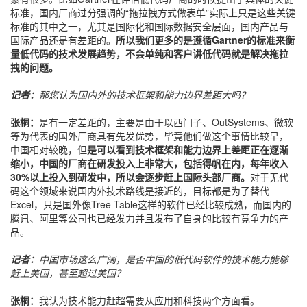
标准，国内厂商过分强调的“拖拉拽方式做表单”实际上只是这些关键
标准的其中之一，尤其是国际化和国际数据安全层面，国内产品与
国际产品还是有差距的。
所以我们更多的是遵循Gartner的标准来衡
量低代码的技术发展趋势，不会单纯和客户讲低代码就是解决拖拉
拽的问题。
记者：
那您认为国内外的技术框架和能力边界差距大吗？
张桐：
是有一定差距的，主要是由于以西门子、OutSystems、微软
等为代表的国外厂商具有先发优势，毕竟他们做这个事情比较早，
中国相对较晚，但
是可以看到技术框架和能力边界上差距正在逐渐
缩小，中国的厂商在研发投入上非常大，包括得帆在内，每年收入
30%以上投入到研发中，所以会逐步赶上国际头部厂商。
对于无代
码这个领域来说国内外技术路线是接近的，目标都是为了替代
Excel，只是国外像Tree Table这样的软件已经比较成熟，而国内的
腾讯、阿里等公司也已经发力并且发布了自身的比较有竞争力的产
品。
记者：
中国市场这么广阔，是否中国的低代码软件的技术能力能够
赶上美国，甚至超过美国？
张桐：
我认为技术能力赶超需要从应用和科技两个方面看。