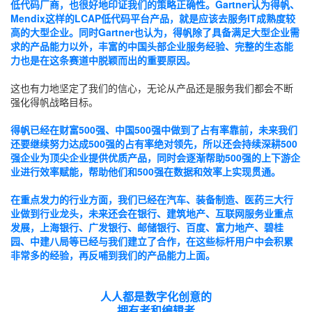
低代码厂商，也很好地印证我们的策略正确性。Gartner认为得帆、
Mendix这样的LCAP低代码平台产品，就是应该去服务IT成熟度较
高的大型企业。同时Gartner也认为，得帆除了具备满足大型企业需
求的产品能力以外，丰富的中国头部企业服务经验、完整的生态能
力也是在这条赛道中脱颖而出的重要原因。
这也有力地坚定了我们的信心，无论从产品还是服务我们都会不断
强化得帆战略目标。
得帆已经在财富500强、中国500强中做到了占有率靠前，未来我们
还要继续努力达成500强的占有率绝对领先，所以还会持续深耕500
强企业为顶尖企业提供优质产品，同时会逐渐帮助500强的上下游企
业进行效率赋能，帮助他们和500强在数据和效率上实现贯通。
在重点发力的行业方面，我们已经在汽车、装备制造、医药三大行
业做到行业龙头，未来还会在银行、建筑地产、互联网服务业重点
发展，上海银行、广发银行、邮储银行、百度、富力地产、碧桂
园、中建八局等已经与我们建立了合作，在这些标杆用户中会积累
非常多的经验，再反哺到我们的产品能力上面。
人人都是数字化创意的
拥有者和编辑者