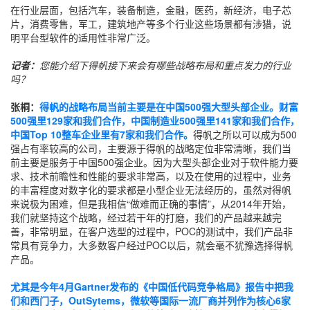
在行业层面，包括汽车，装备制造，金融，医药，新经济，电子芯
片，消费零售，军工，建筑地产等多个行业这些场景都有涉猎，说
明平台型软件的适用性非常广泛。
记者：
您能介绍下得帆接下来会有哪些战略布局和重点发力的行业
吗？
张桐：
得帆的战略布局当前主要是在中国500强大型头部企业。
财富
500强里129家和我们合作，中国制造业500强里141家和我们合作，
中国Top 10整车企业里有7家和我们合作。
得帆之所以可以成为500
强占有率较高的公司，主要源于得帆的战略定位非常清晰，我们当
前主要是服务于中国500强企业。因为大型头部企业对于软件能力要
求、技术前瞻性和性能的要求非常高，以及在使用的过程中，业务
的丰富程度对数字化的要求都是小型企业无法经历的，虽然对得帆
来说极为困难，但是我相信“做难而正确的事情”，从2014年开始，
我们就坚持这个战略，经过若干年的打磨，我们的产品越来越完
善，非常明显，在客户选型的过程中，POC的测试中，我们产品非
常具有竞争力，大多数客户经过POC以后，就会毫不犹豫选择得帆
产品。
尤其是今年4月Gartner发布的《中国低代码竞争格局》报告中把我
们和西门子，OutSytems，微软等国际一流厂商并列作为核心6家