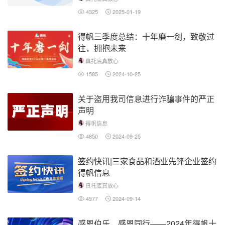
4325
2025-01-19
得帆三季度总结：十年磨一剑，致敬过
往，拥抱未来
真托底真放心
1585
2024-10-25
关于盗用我司信息进行诈骗事件的严正
声明
得帆信息
4850
2024-09-25
签约快讯|三家食品和酒业先锋企业签约
得帆信息
真托底真放心
4577
2024-09-14
感恩伯乐，感恩同行——2024年得帆十