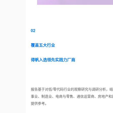
02
覆盖五大行业
得帆入选
领先实践力
厂商
报告基于对低/零代码行业的观察研究与调研分析，
事业、制造业、电商与零售、通信运营商、房地产和
提供参考。