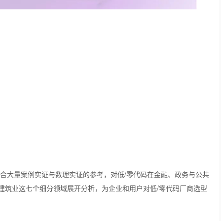
结合大量案例实证与数理实证的参考，对低/零代码在金融、政务与公共
建筑业这七个细分领域展开分析，为企业和用户对低/零代码厂商选型