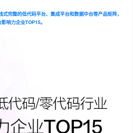
栈式完整的低代码平台、集成平台和数据中台等产品矩阵，
影响力企业TOP15。