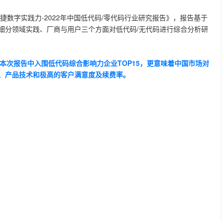
敏捷数字实践力-2022年中国低代码/零代码行业研究报告》，报告基于
细分领域实践、厂商与用户三个方面对低代码/无代码进行综合分析研
又在本次报告中入围低代码综合影响力企业TOP15，更意味着中国市场对
、产品技术和极高的客户满意度及续费率。