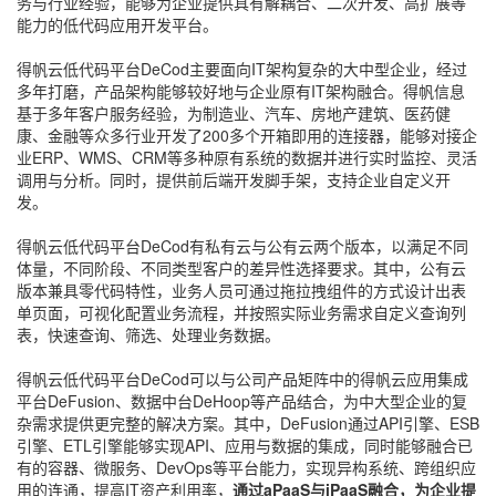
务与行业经验，能够为企业提供具有解耦合、二次开发、高扩展等
能力的低代码应用开发平台。
得帆云低代码平台DeCod主要面向IT架构复杂的大中型企业，经过
多年打磨，产品架构能够较好地与企业原有IT架构融合。得帆信息
基于多年客户服务经验，为制造业、汽车、房地产建筑、医药健
康、金融等众多行业开发了200多个开箱即用的连接器，能够对接企
业ERP、WMS、CRM等多种原有系统的数据并进行实时监控、灵活
调用与分析。同时，提供前后端开发脚手架，支持企业自定义开
发。
得帆云低代码平台DeCod有私有云与公有云两个版本，以满足不同
体量，不同阶段、不同类型客户的差异性选择要求。其中，公有云
版本兼具零代码特性，业务人员可通过拖拉拽组件的方式设计出表
单页面，可视化配置业务流程，并按照实际业务需求自定义查询列
表，快速查询、筛选、处理业务数据。
得帆云低代码平台DeCod可以与公司产品矩阵中的得帆云应用集成
平台DeFusion、数据中台DeHoop等产品结合，为中大型企业的复
杂需求提供更完整的解决方案。其中，DeFusion通过API引擎、ESB
引擎、ETL引擎能够实现API、应用与数据的集成，同时能够融合已
有的容器、微服务、DevOps等平台能力，实现异构系统、跨组织应
用的连通，提高IT资产利用率，
通过aPaaS与iPaaS融合，为企业提