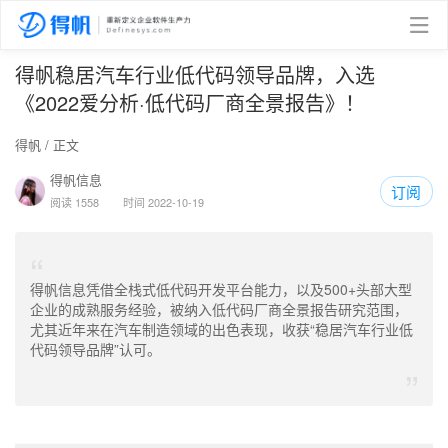
得帆稳居汽车行业低代码领导品牌，入选
《2022爱分析·低代码厂商全景报告》！
得帆
/ 正文
得帆信息
订阅
阅读 1558
时间 2022-10-19
“
得帆信息凭借全栈式低代码开发平台能力，以及500+头部大型
企业的成熟服务经验，被纳入低代码厂商全景报告研究范围，
尤其近年来在汽车制造领域的出色表现，收获“稳居汽车行业低
代码领导品牌”认可。
”