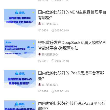
国内做的比较好的MDM主数据管理平台
有哪些？
真托底真放心
3634
2025-02-19
得帆重磅发布DeepSeek专属大模型API
智能体平台-海豚阿尔法
真托底真放心
3511
2025-02-18
国内做的比较好的iPaaS集成平台有哪
些？
真托底真放心
2676
2025-01-19
国内做的比较好的低代码aPaaS平台有
哪些？