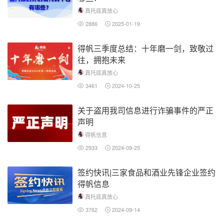
真托底真放心
2886
2025-01-19
得帆三季度总结：十年磨一剑，致敬过
往，拥抱未来
真托底真放心
3461
2024-10-25
关于盗用我司信息进行诈骗事件的严正
声明
得帆信息
2933
2024-09-25
签约快讯|三家食品和酒业先锋企业签约
得帆信息
真托底真放心
3762
2024-09-14