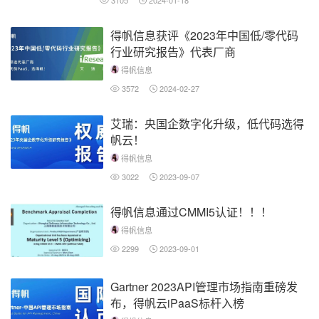
3105
2024-01-18
得帆信息获评《2023年中国低/零代码
行业研究报告》代表厂商
得帆信息
3572
2024-02-27
艾瑞：央国企数字化升级，低代码选得
帆云！
得帆信息
3022
2023-09-07
得帆信息通过CMMI5认证！！！
得帆信息
2299
2023-09-01
Gartner 2023API管理市场指南重磅发
布，得帆云iPaaS标杆入榜