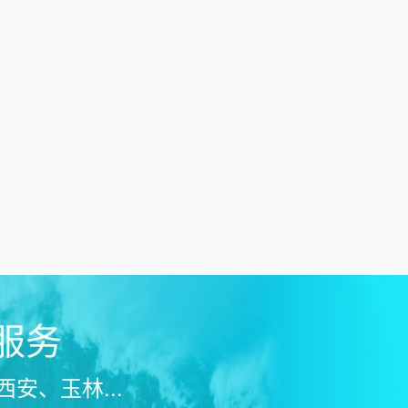
心服务
安、玉林...