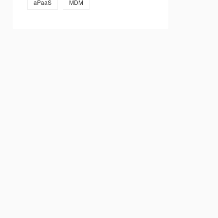
aPaaS
MDM