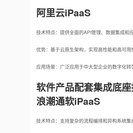
阿里云iPaaS
技术特点：提供全面的API管理、数据集成和
优势：基于云原生架构，实现高性能和高可用
应用场景：广泛应用于中大型企业的数字化转
软件产品配套集成底座
浪潮通软iPaaS
技术特点：支持复杂的流程编排和异构系统集