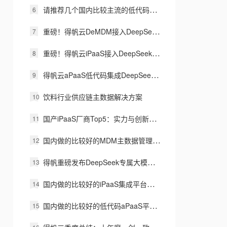
请推荐几个国内比较主流的低代码产品
重磅！得帆云DeMDM接入DeepSeek，低代码+AI双引擎驱动企业主数据智能管理！
重磅！得帆云iPaaS接入DeepSeek，开启智能化集成新纪元！
得帆云aPaaS低代码集成DeepSeek大模型，开启企业智能化新范式！
饮料行业供应链主数据解决方案
国产iPaaS厂商Top5：实力与创新的巅峰之选
国内做的比较好的MDM主数据管理平台有哪些？
得帆重磅发布DeepSeek专属大模型API智能体平台-海豚阿尔法
国内做的比较好的iPaaS集成平台有哪些？
国内做的比较好的低代码aPaaS平台有哪些？