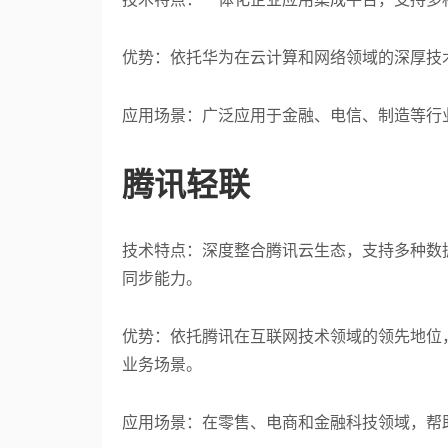
优势：依托华为在云计算和网络领域的深厚技
应用场景：广泛应用于金融、电信、制造等行
腾讯轻联
技术特点：深度整合腾讯云生态，支持多种数
同步能力。
优势：依托腾讯在互联网技术领域的领先地位
业务场景。
应用场景：在零售、电商和金融科技领域，帮