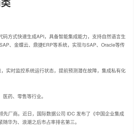
商类
代码方式快速生成API，具备智能集成能力，支持自然语言生
AP、金蝶云、鼎捷ERP等系统，实现与SAP、Oracle等传
运维，实时监控系统运行状态，提前预测潜在故障，集成私有化
、医药、零售等行业。
域的领先厂商。近日，国际数据公司 IDC 发布了《中国企业集成
得帆紧随华为、浪潮之后市占率排名第三。