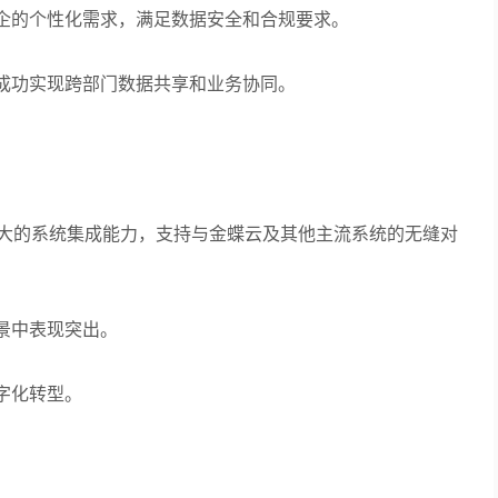
企的个性化需求，满足数据安全和合规要求。
成功实现跨部门数据共享和业务协同。
强大的系统集成能力，支持与金蝶云及其他主流系统的无缝对
景中表现突出。
字化转型。