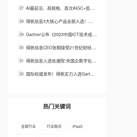
AI最前沿、高规格、首次AIGC+低代码最大规模数字化高管峰会成功举办！
得帆信息3大核心产品全部入选！中国信通院2023《高质量数字化转型产品及服务全景图》
Gartner公布《2023中国ICT技术成熟度曲线》，得帆信息入选低代码代表厂商
得帆信息CEO张桐接受21世纪财经深度专访，表示AIGC+低代码将带来生产效率的变革
得帆信息入选信通院“央国企数字化产业赋能图谱“代表厂商
国际权威发布！得帆实力入选Gartner低代码中国竞争格局报告
热门关键词
全部行业
行业观点
iPaaS