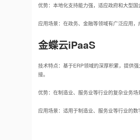
优势：本地化支持能力强，适应政府和大型国
应用场景：在政务、金融等领域有广泛应用，
金蝶云iPaaS
技术特点：基于ERP领域的深厚积累，提供
接。
优势：在制造业、服务业等行业的复杂业务场
应用场景：适用于制造业、服务业等行业的数