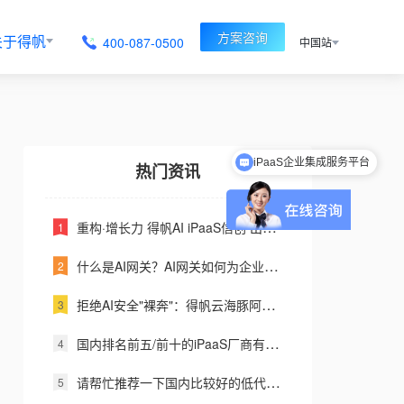
方案咨询
关于得帆
400-087-0500
中国站
iPaaS企业集成服务平台
热门资讯
重构·增长力 得帆AI iPaaS信创·出海双白皮书发布会圆满举办
什么是AI网关？AI网关如何为企业私有化部署筑防
拒绝AI安全"裸奔"：得帆云海豚阿尔法-AI网关为DeepSeek筑起智能安全堡垒
国内排名前五/前十的iPaaS厂商有哪些
请帮忙推荐一下国内比较好的低代码产品