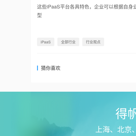
这些iPaaS平台各具特色，企业可以根据自
型
iPaaS
全部行业
行业观点
猜你喜欢
得帆
上海、北京、