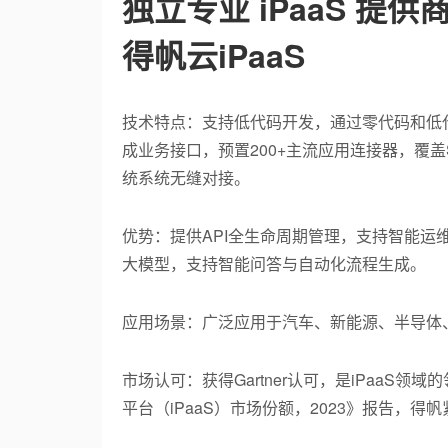
独立专业 iPaaS 提供
得帆云iPaaS
技术特点：支持低代码开发，通过零代码和低
成业务接口，预置200+主流应用连接器，覆盖S
统系统无缝对接。
优势：提供API全生命周期管理，支持智能
大模型，支持智能问答与自动化流程生成。
应用场景：广泛应用于汽车、新能源、半导体
市场认可：获得Gartner认可，是iPaaS领
平台（iPaaS）市场份额，2023》报告，