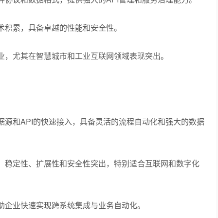
术积累，具备卓越的性能和安全性。
业，尤其在智慧城市和工业互联网领域表现突出。
据源和API的快速接入，具备灵活的流程自动化和强大的数据
，稳定性、扩展性和安全性突出，特别适合互联网和数字化
助企业快速实现跨系统集成与业务自动化。