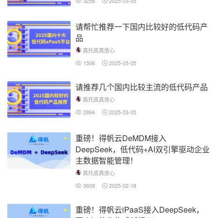
3258
2025-03-05
请帮忙推荐一下国内比较好的低代码产
品
真托底真放心
1506
2025-03-05
请推荐几个国内比较主流的低代码产品
真托底真放心
2894
2025-03-05
重磅！得帆云DeMDM接入
DeepSeek，低代码+AI双引擎驱动企业
主数据智能管理！
真托底真放心
3609
2025-02-18
重磅！得帆云iPaaS接入DeepSeek，