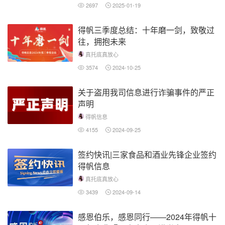
2697
2025-01-19
得帆三季度总结：十年磨一剑，致敬过
往，拥抱未来
真托底真放心
3574
2024-10-25
关于盗用我司信息进行诈骗事件的严正
声明
得帆信息
4155
2024-09-25
签约快讯|三家食品和酒业先锋企业签约
得帆信息
真托底真放心
3439
2024-09-14
感恩伯乐，感恩同行——2024年得帆十