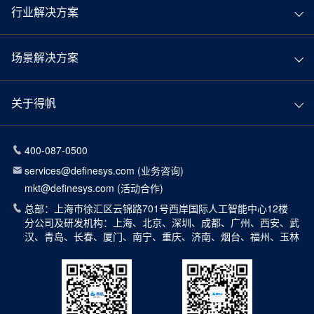
行业解决方案
场景解决方案
关于得帆
400-087-0500
services@definesys.com (业务咨询)
mkt@definesys.com (活动合作)
总部：上海市徐汇区云锦路701号西岸国际人工智能中心12楼
分公司及研发机构：上海、北京、深圳、成都、广州、西安、武
汉、青岛、长春、厦门、南宁、重庆、济南、烟台、福州、玉林