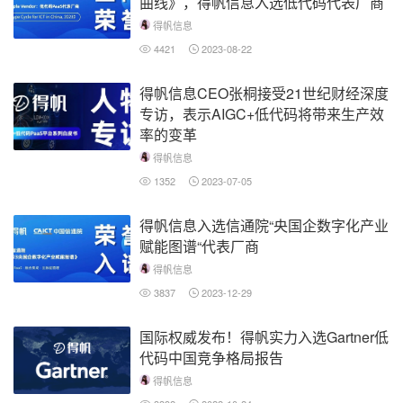
曲线》，得帆信息入选低代码代表厂商
得帆信息
4421
2023-08-22
得帆信息CEO张桐接受21世纪财经深度
专访，表示AIGC+低代码将带来生产效
率的变革
得帆信息
1352
2023-07-05
得帆信息入选信通院“央国企数字化产业
赋能图谱“代表厂商
得帆信息
3837
2023-12-29
国际权威发布！得帆实力入选Gartner低
代码中国竞争格局报告
得帆信息