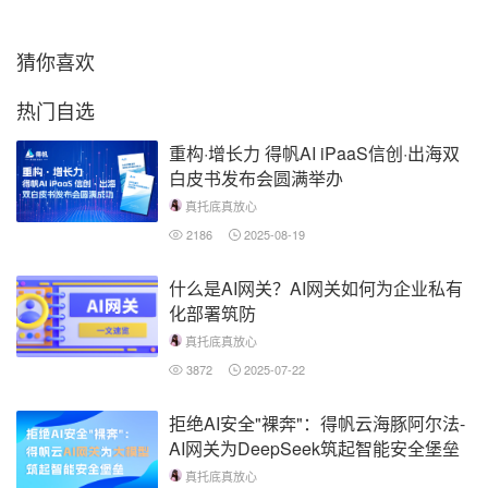
猜你喜欢
热门自选
重构·增长力 得帆AI iPaaS信创·出海双
白皮书发布会圆满举办
真托底真放心
2186
2025-08-19
什么是AI网关？AI网关如何为企业私有
化部署筑防
真托底真放心
3872
2025-07-22
拒绝AI安全"裸奔"：得帆云海豚阿尔法-
AI网关为DeepSeek筑起智能安全堡垒
真托底真放心