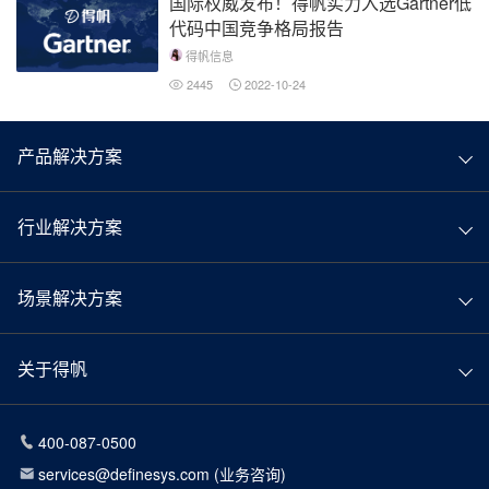
国际权威发布！得帆实力入选Gartner低
代码中国竞争格局报告
得帆信息
2445
2022-10-24
产品解决方案
行业解决方案
场景解决方案
关于得帆
400-087-0500
services@definesys.com (业务咨询)