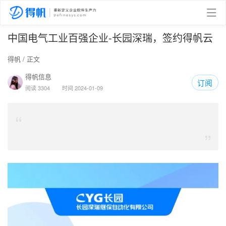
中国电气工业百强企业-长园深瑞，签约得帆云
得帆
/ 正文
得帆信息
订阅
阅读 3304
时间 2024-01-09
“
”