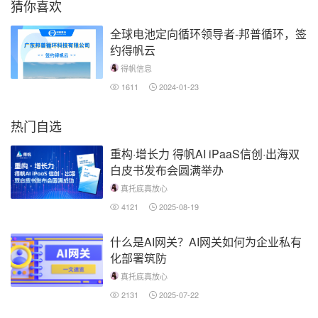
猜你喜欢
全球电池定向循环领导者-邦普循环，签
约得帆云
得帆信息
1611
2024-01-23
热门自选
重构·增长力 得帆AI iPaaS信创·出海双
白皮书发布会圆满举办
真托底真放心
4121
2025-08-19
什么是AI网关？AI网关如何为企业私有
化部署筑防
真托底真放心
2131
2025-07-22