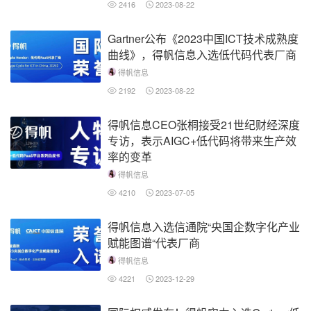
2416
2023-08-22
Gartner公布《2023中国ICT技术成熟度
曲线》，得帆信息入选低代码代表厂商
得帆信息
2192
2023-08-22
得帆信息CEO张桐接受21世纪财经深度
专访，表示AIGC+低代码将带来生产效
率的变革
得帆信息
4210
2023-07-05
得帆信息入选信通院“央国企数字化产业
赋能图谱“代表厂商
得帆信息
4221
2023-12-29