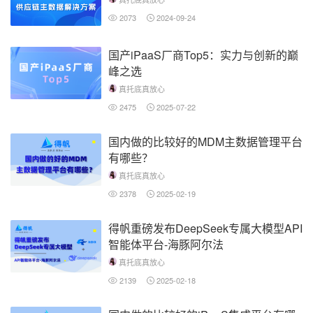
2073
2024-09-24
国产iPaaS厂商Top5：实力与创新的巅
峰之选
真托底真放心
2475
2025-07-22
国内做的比较好的MDM主数据管理平台
有哪些？
真托底真放心
2378
2025-02-19
得帆重磅发布DeepSeek专属大模型API
智能体平台-海豚阿尔法
真托底真放心
2139
2025-02-18