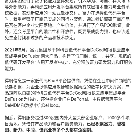
富力集团进行了数字化能力整体规划，引入华为、阿里、科大讯飞
等外部能力，再构建应用开发平台集成所有底层技术能力与业务系
统数据，实现新应用的一站式敏捷交付。富力在选择低代码平台
时，着重考察了厂商已实施的同行业案例，通过参访调研厂商产品
是否在客户企业实际落地、产生价值，并进行了产品POC验证。此
外，还会考量平台的融合性和开放性，既要集成能力强，也应该避
免生态封闭和过多的产品和技术绑定。
2021年5月，富力集团基于得帆云低代码平台DeCod和得帆云应用
集成平台DeFusion两大产品，构建了低门槛、统一、共享、规范的
低代码开发平台“应用开发者中心”，充分释放富力研发潜力和IT服务
能力。
得帆信息是一家低代码PaaS平台提供商，凭借在企业中间件领域的
长期积累，为企业提供应用敏捷和数据集成的数字化解决方案，产
品矩阵以自研的得帆云低代码平台DeCod和得帆云应用集成平台
DeFusion为核心，还包括企业门户DePortal、主数据管理平台
DeMDM和数据中台DeHoop。
据悉，得帆服务超过300家国内外大型头部企业客户、1000多个项
目落地。凭借其产品能力和客户服务能力，
已经积累富力、碧桂
园、新力、中骏、佳兆业等多个头部房企案例。