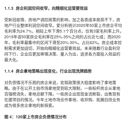
1.1.3 房企利润空间收窄，向精细化运营要效益
受新冠疫情、房地产调控政策的影响，加之各类成本居高不下，房
地产行业整体利润空间收窄。爱分析统计2020年50家上市房企平均
毛利率为24.7%，相较上年下滑5.1个百分点，仅有3家毛利率上升。
2019年该50家房企毛利率在25%-35%之间的占比近七成；而2020
年，毛利率最集中的区间下滑至20%-30%，占比62%。房企成本控
制需求更加迫切，开始向精细化运营要效益。未来随着行业盈利空
间下行，企业应更加审慎决策、量入为出，追求各方面投入效益的
最大化。
1.1.4
房企拿地策略出现变化，行业出现洗牌趋势
对负债情况不乐观的房企来说，宏观政策很大程度影响了拿地策
略。由于在公开土拍市场拿地受到较大限制，一些标杆房企从拿地
百强榜消失，拿地总额下降。一些房企出现现金流断裂，出售现有
在建项目的情况。今年土地市场合作拿地、收并购、拓展旧改业务
成为很多房企拿地的新探索。
图 4：120家上市房企负债情况分布