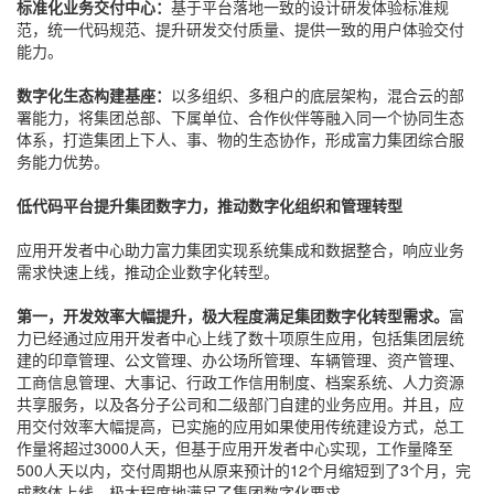
标准化业务交付中心：
基于平台落地一致的设计研发体验标准规
范，统一代码规范、提升研发交付质量、提供一致的用户体验交付
能力。
数字化生态构建基座：
以多组织、多租户的底层架构，混合云的部
署能力，将集团总部、下属单位、合作伙伴等融入同一个协同生态
体系，打造集团上下人、事、物的生态协作，形成富力集团综合服
务能力优势。
低代码平台提升集团数字力，推动数字化组织和管理转型
应用开发者中心助力富力集团实现系统集成和数据整合，响应业务
需求快速上线，推动企业数字化转型。
第一，开发效率大幅提升，极大程度满足集团数字化转型需求。
富
力已经通过应用开发者中心上线了数十项原生应用，包括集团层统
建的印章管理、公文管理、办公场所管理、车辆管理、资产管理、
工商信息管理、大事记、行政工作信用制度、档案系统、人力资源
共享服务，以及各分子公司和二级部门自建的业务应用。并且，应
用交付效率大幅提高，已实施的应用如果使用传统建设方式，总工
作量将超过3000人天，但基于应用开发者中心实现，工作量降至
500人天以内，交付周期也从原来预计的12个月缩短到了3个月，完
成整体上线，极大程度地满足了集团数字化要求。