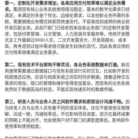
第一，定制化开发需求增加，各类应用交付效率难以满足业务需
求。
集团现有核心业务系统使用情况稳定，基本的数字化需求已经
满足，未满足的多是个性化、边缘化需求，以及创新业务所需的系
统，需要跟随业务模式探索而快速迭代，不容易找到成熟的商业软
件来匹配业务。此前IT部门已经收到来自各业务部门的定制开发需
求，包括印章管理、公文管理、人力资源共享服务等，传统开发模
式总工作量超过3000人天，二次开发需求大，开发周期长、成本
高，再考虑到过程中需求很可能发生较快的迭代，因此各类应用的
交付效率很难满足业务需求。
第二，现有技术平台架构不够灵活，各业务系统数据未打通。
新应
用通常需要通过数据接口与现有系统进行实时交互，比如新开发的
档案借还应用，应该与档案系统之间实时同步数据。随着这种交互
需求的增加，接口的管理和维护变得愈加复杂，而现有的业务系统
依然处于数据孤岛的状态，不能实现快速实时的数据传输。
第三，研发人员与业务人员之间软件需求和原型设计沟通不畅。
因
为研发人员与业务人员有着不同的语言体系，往往不能很快互相理
解、达成一致，沟通效率低，不仅影响项目进度，双方在最终成果
的预期上不能对齐，也会使用户对IT部门的满意度降低，影响软件
使用率和使用程度。