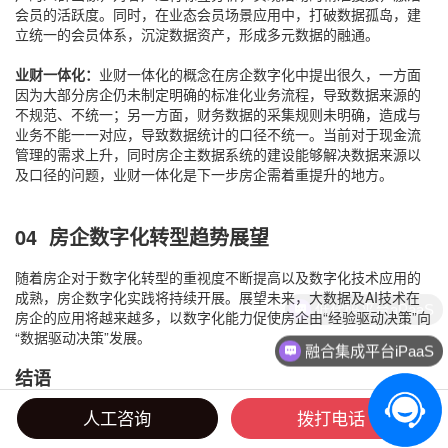
会员的活跃度。同时，在业态会员场景应用中，打破数据孤岛，建
立统一的会员体系，沉淀数据资产，形成多元数据的融通。
业财一体化：
业财一体化的概念在房企数字化中提出很久，一方面
因为大部分房企仍未制定明确的标准化业务流程，导致数据来源的
不规范、不统一；另一方面，财务数据的采集规则未明确，造成与
业务不能一一对应，导致数据统计的口径不统一。当前对于现金流
管理的需求上升，同时房企主数据系统的建设能够解决数据来源以
及口径的问题，业财一体化是下一步房企需着重提升的地方。
04 房企数字化转型趋势展望
随着房企对于数字化转型的重视度不断提高以及数字化技术应用的
成熟，房企数字化实践将持续开展。展望未来，大数据及AI技术在
房企的应用将越来越多，以数字化能力促使房企由“经验驱动决策”向
“数据驱动决策”发展。
融合集成平台iPaaS
结语
电话咨询
方案咨询
人工咨询
拨打电话
数字经济时代，数字化转型已经成为新时代共识性战略。房企正面
临着前所未有的困难，数字化转型成为房企扭转局面、发展第二增